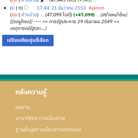
มี
1
คุย
ส่วนร่วม
‎
ล
47,445 ไบต์
+346
‎
า
อ
ม
5
ว
มี
น
ก้
5
ไ
ร
ป
ก
17:44, 21 ธันวาคม 2553
‎
Apirom
ก
ย่
า
5
ค
ไ
า
ม่
มี
แ
2
คุย
ส่วนร่วม
‎
47,099 ไบต์
+47,099
‎
สร้างหน้าใหม่:
า
อ
ม
4
ว
ข
ค
มี
น
ก้
1
{{รอผู้ทรง}} ---- == การรัฐประหาร 19 กันยายน 2549 ==
ร
ก
ย่
า
ค
ม
ไ
า
ธั
เหตุการณ์รัฐประ...
แ
า
อ
ม
ว
2
ข
ค
น
ก้
ร
ก
ย่
า
5
ม
ไ
ว
แ
า
อ
ม
5
2
ข
า
ก้
ร
ก
ย่
4
5
ค
ไ
แ
า
อ
5
ม
ข
ก้
ร
ก
4
2
ไ
แ
า
5
ข
ก้
ร
5
ไ
แ
คลังความรู้
3
ข
ก้
ไ
ผลงาน
ข
นานาทัศนะการเมืองไทย
ฐานข้อมูลการเมืองการปกครอง