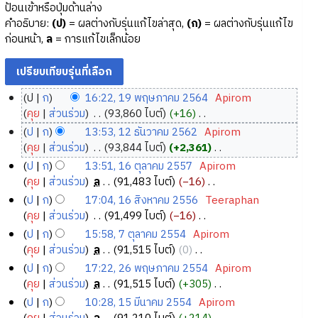
ป้อนเข้าหรือปุ่มด้านล่าง
คำอธิบาย:
(ป)
= ผลต่างกับรุ่นแก้ไขล่าสุด,
(ก)
= ผลต่างกับรุ่นแก้ไข
ก่อนหน้า,
ล
= การแก้ไขเล็กน้อย
ป
ก
16:22, 19 พฤษภาคม 2564
‎
Apirom
1
คุย
ส่วนร่วม
‎
93,860 ไบต์
+16
‎
9
ไ
ป
ก
13:53, 12 ธันวาคม 2562
‎
Apirom
ม่
พ
1
คุย
ส่วนร่วม
‎
93,844 ไบต์
+2,361
‎
มี
ฤ
2
ไ
ป
ก
13:51, 16 ตุลาคม 2557
‎
Apirom
ค
ษ
ม่
ธั
1
คุย
ส่วนร่วม
‎
ล
91,483 ไบต์
−16
‎
ว
ภ
มี
น
6
ไ
ป
ก
17:04, 16 สิงหาคม 2556
‎
Teeraphan
า
ค
า
ว
ม่
ตุ
1
คุย
ส่วนร่วม
‎
91,499 ไบต์
−16
‎
ม
ว
ค
า
มี
ล
6
ไ
ป
ก
15:58, 7 ตุลาคม 2554
‎
Apirom
ย่
า
ม
ค
ค
า
ม่
สิ
7
คุย
ส่วนร่วม
‎
ล
91,515 ไบต์
0
‎
อ
ม
2
ว
ม
ค
มี
ง
ตุ
ไ
ป
ก
17:22, 26 พฤษภาคม 2554
‎
Apirom
ก
ย่
า
5
2
ค
ม
ห
ม่
ล
2
คุย
ส่วนร่วม
‎
ล
91,515 ไบต์
+305
‎
า
อ
ม
6
5
ว
2
า
มี
า
6
ไ
ร
ป
ก
10:28, 15 มีนาคม 2554
‎
Apirom
ก
ย่
4
า
6
5
ค
ค
ค
ม่
แ