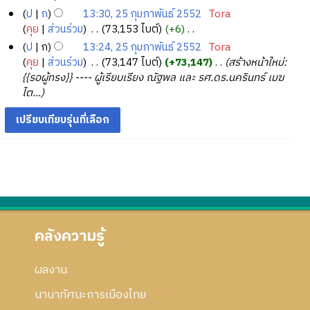
ค
ป
ก
13:30, 25 กุมภาพันธ์ 2552
‎
Tora
ว
คุย
ส่วนร่วม
‎
73,153 ไบต์
+6
‎
า
ไ
ป
ก
13:24, 25 กุมภาพันธ์ 2552
‎
Tora
ม
ม่
คุย
ส่วนร่วม
‎
73,147 ไบต์
+73,147
‎
สร้างหน้าใหม่:
ย่
มี
{{รอผู้ทรง}} ---- ผู้เรียบเรียง ณัฐพล และ รศ.ดร.นครินทร์ เมฆ
อ
ค
ไต...
ก
ว
า
า
ร
ม
แ
ย่
ก้
อ
ไ
ก
ข
า
ร
แ
คลังความรู้
ก้
ไ
ผลงาน
ข
นานาทัศนะการเมืองไทย