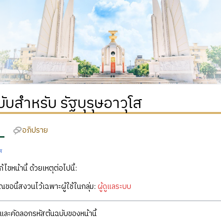
บับสำหรับ รัฐบุรุษอาวุโส
อภิปราย
ส
ก้ไขหน้านี้ ด้วยเหตุต่อไปนี้:
คุณขอนี้สงวนไว้เฉพาะผู้ใช้ในกลุ่ม:
ผู้ดูแลระบบ
ละคัดลอกรหัสต้นฉบับของหน้านี้