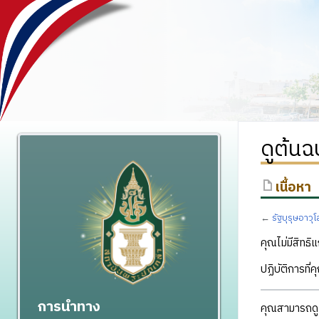
ดูต้นฉ
เนื้อหา
←
รัฐบุรุษอาวุโ
คุณไม่มีสิทธิแ
ปฏิบัติการที่
การนำทาง
คุณสามารถดูแ