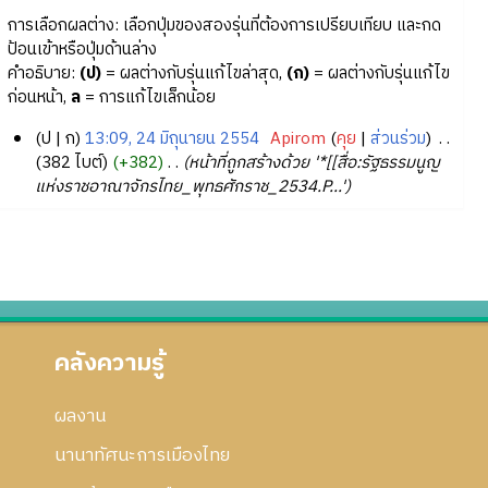
การเลือกผลต่าง: เลือกปุ่มของสองรุ่นที่ต้องการเปรียบเทียบ และกด
ป้อนเข้าหรือปุ่มด้านล่าง
คำอธิบาย:
(ป)
= ผลต่างกับรุ่นแก้ไขล่าสุด,
(ก)
= ผลต่างกับรุ่นแก้ไข
ก่อนหน้า,
ล
= การแก้ไขเล็กน้อย
ป
ก
13:09, 24 มิถุนายน 2554
‎
Apirom
คุย
ส่วนร่วม
‎
2
382 ไบต์
+382
‎
หน้าที่ถูกสร้างด้วย '*[[สื่อ:รัฐธรรมนูญ
แห่งราชอาณาจักรไทย_พุทธศักราช_2534.P...'
4
มิ
ถุ
น
า
ย
น
คลังความรู้
2
5
5
ผลงาน
4
นานาทัศนะการเมืองไทย