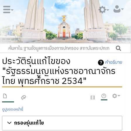
ประวัติรุ่นแก้ไขของ
คำอธิบาย
"รัฐธรรมนูญแห่งราชอาณาจักร
ไทย พุทธศักราช 2534"
ดูปูมของหน้านี้
กรองรุ่นแก้ไข