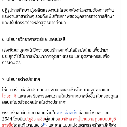
ปฏิรูปการศึกษา มุ่งผลิตแรงงานให้สอดคล้องกับความต้องการด้าน
แรงงานสาขาต่างๆ รวมถึงเพิ่มศักยภาพของบุคลากรทางการศึกษา
และปรับโครงสร้างหลักสูตรการศึกษา
6. นโยบายวิทยาศาสตร์และเทคโนโลยี
เร่งพัฒนาบุคคลให้มีความรอบรู้ทางเทคโนโลยีสมัยใหม่ เพื่อนำมา
ประยุกต์ใช้ในการพัฒนาภาคอุตสาหกรรม และอุตสาหกรรมเพื่อ
การเกษตร
7. นโยบายต่างประเทศ
ให้ความร่วมมือกับประเทศอาเซียนและองค์กรในระดับภูมิภาคและ
ไตรภาคี
และส่งเสริมการลงทุนภายในประเทศมากยิ่งขึ้น คุ้มครองดูแล
ผลประโยชน์ของคนไทยในต่างประเทศ
พรรครักสามัคคีเคยมีส่วนร่วมใน
การเลือกตั้ง
เมื่อวันที่ 6 มกราคม
2544 โดยยื่น
บัญชีรายชื่อ
ผู้สมัคร
สมาชิกสภาผู้แทนราษฎรแบบบัญชี
[6]
รายชื่อ
โดยได้หมายเลข 6
และส.ส.แบบแบ่งเขตพรรครักสามัคคีส่ง