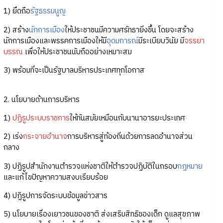
1) ยึดถือ
รัฐธรรมนูญ
2) สร้าง
นักการเมือง
ให้ประชาชนมีความศรัทธายิ่งขึ้น โดยจะสร้าง
นักการเมืองและพรรคการเมืองให้มี
อุดมการณ์
มีระเบียบวินัย มี
จรรยา
บรรณ
เพื่อให้ประชาชนนับถืออย่างเหมาะสม
3) พร้อมที่จะเป็นรัฐบาลบริหารประเทศทุกโอกาส
2. นโยบายด้านการบริหาร
1)
ปฏิรูประบบราชการ
ให้ทันสมัยเหมือนกับนานาอารยะประเทศ
2) เร่ง
กระจายอำนาจ
การบริหารสู่ท้องถิ่นด้วยการลดอำนาจส่วน
กลาง
3) ปฏิรูปสำนักงานตำรวจแห่งชาติให้ตำรวจปฏิบัติในกรอบ
กฎหมาย
และแก้ไขปัญหาความสงบเรียบร้อย
4) ปฏิรูปการจัดระบบข้อมูลข่าวสาร
5) นโยบายเรื่องเยาวชนของชาติ ส่งเสริมสิทธิของเด็ก ดูแลสุขภาพ