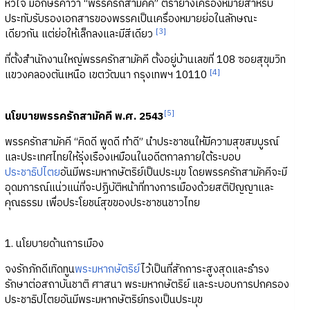
หัวใจ มีอักษรคำว่า “พรรครักสามัคคี” ตรายางเครื่องหมายสำหรับ
ประทับรับรองเอกสารของพรรคเป็นเครื่องหมายย่อในลักษณะ
[3]
เดียวกัน แต่ย่อให้เล็กลงและมีสีเดียว
ที่ตั้งสำนักงานใหญ่พรรครักสามัคคี ตั้งอยู่บ้านเลขที่ 108 ซอยสุขุมวิท
[4]
แขวงคลองตันเหนือ เขตวัฒนา กรุงเทพฯ 10110
[5]
นโยบายพรรครักสามัคคี พ.ศ. 2543
พรรครักสามัคคี “คิดดี พูดดี ทำดี” นำประชาชนให้มีความสุขสมบูรณ์
และประเทศไทยให้รุ่งเรืองเหมือนในอดีตกาลภายใต้ระบอบ
ประชาธิปไตย
อันมีพระมหากษัตริย์เป็นประมุข โดยพรรครักสามัคคีจะมี
อุดมการณ์แน่วแน่ที่จะปฏิบัติหน้าที่ทางการเมืองด้วยสติปัญญาและ
คุณธรรม เพื่อประโยชน์สุขของประชาชนชาวไทย
1. นโยบายด้านการเมือง
จงรักภักดีเทิดทูน
พระมหากษัตริย์
ไว้เป็นที่สักการะสูงสุดและธำรง
รักษาต่อสถาบันชาติ ศาสนา พระมหากษัตริย์ และระบอบการปกครอง
ประชาธิปไตยอันมีพระมหากษัตริย์ทรงเป็นประมุข