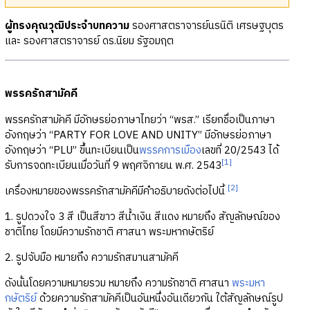
ผู้ทรงคุณวุฒิประจำบทความ
รองศาสตราจารย์นรนิติ เศรษฐบุตร
และ รองศาสตราจารย์ ดร.นิยม รัฐอมฤต
พรรครักสามัคคี
พรรครักสามัคคี มีอักษรย่อภาษาไทยว่า “พรส.” เรียกชื่อเป็นภาษา
อังกฤษว่า “PARTY FOR LOVE AND UNITY” มีอักษรย่อภาษา
อังกฤษว่า “PLU” ขึ้นทะเบียนเป็น
พรรคการเมือง
เลขที่ 20/2543 ได้
[1]
รับการจดทะเบียนเมื่อวันที่ 9 พฤศจิกายน พ.ศ. 2543
[2]
เครื่องหมายของพรรครักสามัคคีมีคำอธิบายดังต่อไปนี้
1. รูปดวงใจ 3 สี เป็นสีขาว สีน้ำเงิน สีแดง หมายถึง สัญลักษณ์ของ
ชาติไทย โดยมีความรักชาติ ศาสนา พระมหากษัตริย์
2. รูปจับมือ หมายถึง ความรักสมานสามัคคี
ดังนั้นโดยความหมายรวม หมายถึง ความรักชาติ ศาสนา
พระมหา
กษัตริย์
ด้วยความรักสามัคคีเป็นอันหนึ่งอันเดียวกัน ใต้สัญลักษณ์รูป