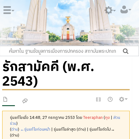
รักสามัคคี (พ.ศ.
2543)
รุ่นแก้ไขเมื่อ 14:48, 27 กรกฎาคม 2553 โดย
Teeraphan
(
คุย
|
ส่วน
ร่วม
)
(
ต่าง
)
←รุ่นแก้ไขก่อนหน้า
| รุ่นแก้ไขล่าสุด (ต่าง) | รุ่นแก้ไขถัดไป→
(ต่าง)