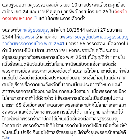
น.ส.ฟูรอยดา มีสุวรรณ ลงสมัคร เขต 10 นายประพันธ์ วิภวศุทธิ์ ลง
สมัคร เขต 24 และนายปริญญา มูลทรัพย์ ลงสมัครเขต 26 ใน
จังหวัด
[7]
กรุงเทพมหานคร
แต่ไม่เคยชนะการเลือกตั้ง
จนกระทั่ง
ศาลรัฐธรรมนูญ
มีคำสั่งที่ 18/2544 ลงวันที่ 27 ธันวาคม
2544 ให้
ยุบพรรค
รักสามัคคีตาม
พระราชบัญญัติประกอบรัฐธรรมนูญ
ว่าด้วยพรรคการเมือง พ.ศ. 2541
มาตรา 65 วรรคสอง เนื่องจากไม่
ดำเนินการให้เป็นไปตามมาตรา 29 แห่งพระราชบัญญัติประกอบ
รัฐธรรมนูญว่าด้วยพรรคการเมือง พ.ศ. 2541 ที่บัญญัติว่า “ภายใน
หนึ่งร้อยแปดสิบวันนับแต่วันที่นายทะเบียนรับจดแจ้งการจัดตั้ง
พรรคการเมือง พรรคการเมืองต้องดำเนินการให้มีสมาชิกตั้งแต่ห้าพัน
คนขึ้นไป ซึ่งอย่างน้อยต้องประกอบด้วยสมาชิกซึ่งมีที่อยู่ในแต่ละภาค
ตมบัญชีรายชื่อภาคและจังหวัดที่นายทะเบียนประกาศกำหนด และมี
สาขาพรรคการเมืองอย่างน้อยภาคละหนึ่งสาขา” เมื่อพรรคการเมือง
ไม่สามารถกระทำได้ดังกล่าว ให้พรรคการเมืองนั้นเป็นอันยุบไปตาม
มาตรา 65 ซึ่งเมื่อครบกำหนดเวลาพรรครักสามัคคีไม่สามารถหาสมา
ชิกพรรคและจัดตั้งสาขาพรรคการเมืองได้ตามที่กฎหมายกำหนดไว้
โดยหัวหน้าพรรครักสามัคคีได้มีหนังสือชี้แจงต่อศาลรัฐธรรมนูญ
ใจความว่า พรรครักสามัคคีไม่สามารถดำเนินการให้มีสมาชิกตั้งแต่ห้า
พันคนขึ้นไปจริง จึงขอให้ศาลรัฐธรรมนูญมีคำสั่งยุบพรรครักสามัคคี
[8]