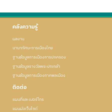
า
อ
2
น
ก้
ร
ก
5
2
ไ
แ
า
5
5
ข
ก้
ร
3
5
ไ
แ
คลังความรู้
3
ข
ก้
ไ
ผลงาน
ข
นานาทัศนะการเมืองไทย
ฐานข้อมูลการเมืองการปกครอง
ฐานข้อมูลรางวัลพระปกเกล้า
ฐานข้อมูลการเมืองภาคพลเมือง
ติดต่อ
แผนที่และเบอร์โทร
แผนผังเว็บไซด์