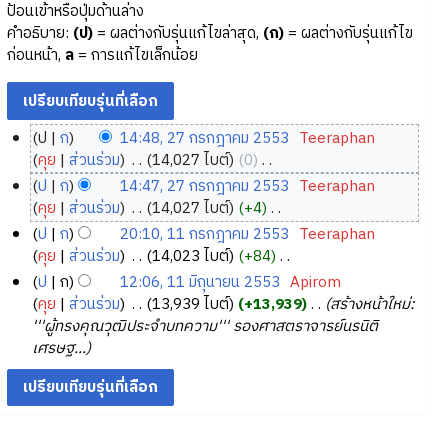
ป้อนเข้าหรือปุ่มด้านล่าง
คำอธิบาย:
(ป)
= ผลต่างกับรุ่นแก้ไขล่าสุด,
(ก)
= ผลต่างกับรุ่นแก้ไข
ก่อนหน้า,
ล
= การแก้ไขเล็กน้อย
ป
ก
14:48, 27 กรกฎาคม 2553
‎
Teeraphan
2
คุย
ส่วนร่วม
‎
14,027 ไบต์
0
‎
7
ไ
ป
ก
14:47, 27 กรกฎาคม 2553
‎
Teeraphan
ม่
ก
คุย
ส่วนร่วม
‎
14,027 ไบต์
+4
‎
มี
ร
ไ
ป
ก
20:10, 11 กรกฎาคม 2553
‎
Teeraphan
ค
ก
ม่
1
คุย
ส่วนร่วม
‎
14,023 ไบต์
+84
‎
ว
ฎ
มี
1
ไ
ป
ก
12:06, 11 มิถุนายน 2553
‎
Apirom
า
ค
า
ม่
ก
1
คุย
ส่วนร่วม
‎
13,939 ไบต์
+13,939
‎
สร้างหน้าใหม่:
ม
ว
ค
มี
ร
1
'''ผู้ทรงคุณวุฒิประจำบทความ''' รองศาสตราจารย์นรนิติ
ย่
า
ม
ค
ก
มิ
เศรษฐ...
อ
ม
2
ว
ฎ
ถุ
ก
ย่
า
5
า
น
า
อ
ม
5
ค
า
ร
ก
ย่
3
ม
ย
แ