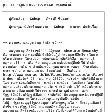
คุณสามารถดูและคัดลอกรหัสต้นฉบับของหน้านี้