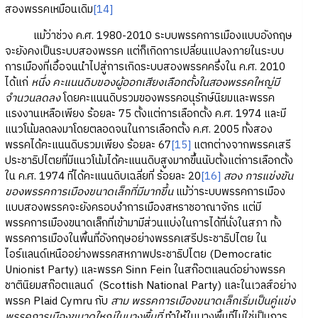
สองพรรคเหมือนเดิม
[14]
แม้ว่าช่วง ค.ศ. 1980-2010 ระบบพรรคการเมืองแบบอังกฤษ
จะยังคงเป็นระบบสองพรรค แต่ก็เกิดการเปลี่ยนแปลงภายในระบบ
การเมืองที่เอื้อจนนำไปสู่การเกิดระบบสองพรรคครึ่งใน ค.ศ. 2010
ได้แก่
หนึ่ง คะแนนดิบของผู้ออกเสียงเลือกตั้งในสองพรรคใหญ่มี
จำนวนลดลง
โดยคะแนนดิบรวมของพรรคอนุรักษ์นิยมและพรรค
แรงงานเหลือเพียง ร้อยละ 75 ตั้งแต่การเลือกตั้ง ค.ศ. 1974 และมี
แนวโน้มลดลงมาโดยตลอดจนในการเลือกตั้ง ค.ศ. 2005 ทั้งสอง
พรรคได้คะแนนดิบรวมเพียง ร้อยละ 67
[15]
แตกต่างจากพรรคเสรี
ประชาธิปไตยที่มีแนวโน้มได้คะแนนดิบสูงมากขึ้นนับตั้งแต่การเลือกตั้ง
ใน ค.ศ. 1974 ที่ได้คะแนนดิบเฉลี่ยที่ ร้อยละ 20
[16]
สอง การแข่งขัน
ของพรรคการเมืองขนาดเล็กที่มีมากขึ้น
แม้ว่าระบบพรรคการเมือง
แบบสองพรรคจะยังครอบงำการเมืองสหราชอาณาจักร แต่มี
พรรคการเมืองขนาดเล็กที่เข้ามามีส่วนแบ่งในการได้ที่นั่งในสภา ทั้ง
พรรคการเมืองในพื้นที่อังกฤษอย่างพรรคเสรีประชาธิปไตย ใน
ไอร์แลนด์เหนืออย่างพรรคสหภาพประชาธิปไตย (Democratic
Unionist Party) และพรรค Sinn Fein ในสก๊อตแลนด์อย่างพรรค
ชาตินิยมสก๊อตแลนด์ (Scottish National Party) และในเวลส์อย่าง
พรรค Plaid Cymru กับ
สาม พรรคการเมืองขนาดเล็กเริ่มเป็นคู่แข่ง
พรรคการเมืองขนาดใหญ่ในบางพื้นที่
ทำให้ในบางพื้นที่ไม่ใช่เป็นการ