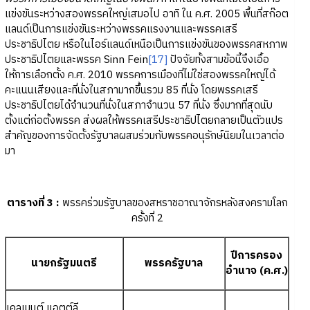
แข่งขันระหว่างสองพรรคใหญ่เสมอไป อาทิ ใน ค.ศ. 2005 พื้นที่สก๊อต
แลนด์เป็นการแข่งขันระหว่างพรรคแรงงานและพรรคเสรี
ประชาธิปไตย หรือในไอร์แลนด์เหนือเป็นการแข่งขันของพรรคสหภาพ
ประชาธิปไตยและพรรค Sinn Fein
[17]
ปัจจัยทั้งสามข้อนี้จึงเอื้อ
ให้การเลือกตั้ง ค.ศ. 2010 พรรคการเมืองที่ไม่ใช่สองพรรคใหญ่ได้
คะแนนเสียงและที่นั่งในสภามากขึ้นรวม 85 ที่นั่ง โดยพรรคเสรี
ประชาธิปไตยได้จำนวนที่นั่งในสภาจำนวน 57 ที่นั่ง ซึ่งมากที่สุดนับ
ตั้งแต่ก่อตั้งพรรค ส่งผลให้พรรคเสรีประชาธิปไตยกลายเป็นตัวแปร
สำคัญของการจัดตั้งรัฐบาลผสมร่วมกับพรรคอนุรักษ์นิยมในเวลาต่อ
มา
ตารางที่ 3 :
พรรคร่วมรัฐบาลของสหราชอาณาจักรหลังสงครามโลก
ครั้งที่ 2
ปีการครอง
นายกรัฐมนตรี
พรรครัฐบาล
อำนาจ (ค.ศ.)
เคลเมนต์ แอตต์ลี