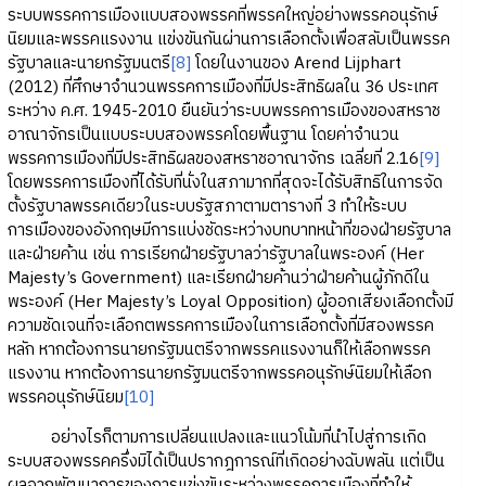
ระบบพรรคการเมืองแบบสองพรรคที่พรรคใหญ่อย่างพรรคอนุรักษ์
นิยมและพรรคแรงงาน แข่งขันกันผ่านการเลือกตั้งเพื่อสลับเป็นพรรค
รัฐบาลและนายกรัฐมนตรี
[8]
โดยในงานของ Arend Lijphart
(2012) ที่ศึกษาจำนวนพรรคการเมืองที่มีประสิทธิผลใน 36 ประเทศ
ระหว่าง ค.ศ. 1945-2010 ยืนยันว่าระบบพรรคการเมืองของสหราช
อาณาจักรเป็นแบบระบบสองพรรคโดยพื้นฐาน โดยค่าจำนวน
พรรคการเมืองที่มีประสิทธิผลของสหราชอาณาจักร เฉลี่ยที่ 2.16
[9]
โดยพรรคการเมืองที่ได้รับที่นั่งในสภามากที่สุดจะได้รับสิทธิในการจัด
ตั้งรัฐบาลพรรคเดียวในระบบรัฐสภาตามตารางที่ 3 ทำให้ระบบ
การเมืองของอังกฤษมีการแบ่งชัดระหว่างบทบาทหน้าที่ของฝ่ายรัฐบาล
และฝ่ายค้าน เช่น การเรียกฝ่ายรัฐบาลว่ารัฐบาลในพระองค์ (Her
Majesty’s Government) และเรียกฝ่ายค้านว่าฝ่ายค้านผู้ภักดีใน
พระองค์ (Her Majesty’s Loyal Opposition) ผู้ออกเสียงเลือกตั้งมี
ความชัดเจนที่จะเลือกตพรรคการเมืองในการเลือกตั้งที่มีสองพรรค
หลัก หากต้องการนายกรัฐมนตรีจากพรรคแรงงานก็ให้เลือกพรรค
แรงงาน หากต้องการนายกรัฐมนตรีจากพรรคอนุรักษ์นิยมให้เลือก
พรรคอนุรักษ์นิยม
[10]
อย่างไรก็ตามการเปลี่ยนแปลงและแนวโน้มที่นำไปสู่การเกิด
ระบบสองพรรคครึ่งมิได้เป็นปรากฎการณ์ที่เกิดอย่างฉับพลัน แต่เป็น
ผลจากพัฒนาการของการแข่งขันระหว่างพรรคการเมืองที่ทำให้