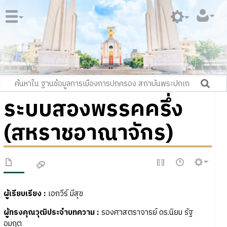
ระบบสองพรรคครึ่ง
(สหราชอาณาจักร)
ผู้เรียบเรียง :
เอกวีร์ มีสุข
ผู้ทรงคุณวุฒิประจำบทความ :
รองศาสตราจารย์ ดร.นิยม รัฐ
อมฤต