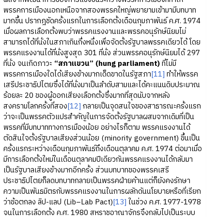
พรรคการเมืองนอกเหนือจากสองพรรคใหญ่พยายามเข้ามามีบทบาท
มากขึ้น ปรากฎชัดครั้งแรกในการเลือกตั้งเดือนกุมภาพันธ์ ค.ศ. 1974
เมื่อผลการเลือกตั้งพบว่าพรรคแรงงานและพรรคอนุรักษ์นิยมไม่
สามารถได้ที่นั่งในสภาเกินกึ่งหนึ่งเพื่อจัดตั้งรัฐบาลพรรคเดียวได้ โดย
พรรคแรงงานได้ที่นั่งสูงสุด 301 ที่นั่ง ส่วนพรรคอนุรักษ์นิยมได้ 297
ที่นั่ง จนเกิดภาวะ
“สภาแขวน”
(hung parliament)
ที่ไม่มี
พรรคการเมืองใดได้เสียงข้างมากเด็ดขาดในรัฐสภา
[11]
ทำให้พรรค
เสรีประชาธิปไตยซึ่งได้ที่นั่งมาเป็นลำดับสามและได้คะแนนดิบประมาณ
ร้อยละ 20 ของผู้ออกเสียงเลือกตั้งซึ่งมากที่สุดนับจากหลัง
สงครามโลกครั้งที่สอง
[12]
กลายเป็นจุดสนใจของสาธารณะครั้งแรก
ว่าจะเป็นพรรคตัวแปรสำคัญในการจัดตั้งรัฐบาลผสมจากเดิมที่เป็น
พรรคที่มีบทบาททางการเมืองน้อย อย่างไรก็ตาม พรรคแรงงานได้
ตัดสินใจตั้งรัฐบาลเสียงส่วนน้อย (minority government) ขึ้นเป็น
ครั้งแรกระหว่างเดือนกุมภาพันธ์ถึงเดือนตุลาคม ค.ศ. 1974 ต่อมาเมื่อ
มีการเลือกตั้งใหม่ในเดือนตุลาคมปีเดียวกันพรรคแรงงานได้กลับมา
เป็นรัฐบาลเสียงข้างมากอีกครั้ง ส่วนบทบาทของพรรคเสรี
ประชาธิปไตยก็ลดบทบาทกลายเป็นพรรคฝ่ายค้านแต่ก็ยังคงรักษา
ความเป็นพันธมิตรกับพรรคแรงงานในการผลักดันนโยบายหรือที่เรียก
ว่าข้อตกลง ลิป-แลป (Lib–Lab Pact)
[13]
ในช่วง ค.ศ. 1977-1978
จนในการเลือกตั้ง ค.ศ. 1980 สหราชอาณาจักรจึงกลับไปเป็นระบบ