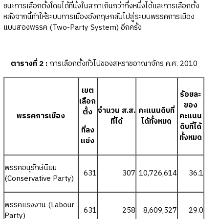
ชนะการเลือกตั้งโดยได้ที่นั่งในสภาเกินกว่ากึ่งหนึ่งได้และการเลือกตั้ง
หลังจากนี้ทำให้ระบบการเมืองอังกฤษกลับไปสู่ระบบพรรคการเมือง
แบบสองพรรค (Two-Party System) อีกครั้ง
ตารางที่
2 :
การเลือกตั้งทั่วไปของสหราชอาณาจักร ค.ศ. 2010
เขต
ร้อยละ
เลือก
ของ
จำนวน ส.ส.
คะแนนดิบที่
ตั้ง
พรรคการเมือง
คะแนน
ที่ได้
ได้ทั้งหมด
ดิบที่ได้
ที่ลง
ทั้งหมด
แข่ง
พรรคอนุรักษ์นิยม
631
307
10,726,614
36.1
(Conservative Party)
พรรคแรงงาน (Labour
631
258
8,609,527
29.0
Party)