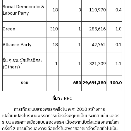
Social Democratic &
18
3
110,970
0.4
Labour Party
Green
310
1
285,616
1.0
Alliance Party
18
1
42,762
0.1
อื่น ๆ รวมผู้สมัครอิสระ
1
1
321,309
1.1
(Others)
รวม
650
29,691,380
100.0
ที่มา :
BBC
การเกิดระบบสองพรรคครึ่งใน ค.ศ. 2010 สร้างการ
เปลี่ยนแปลงในระบบพรรคการเมืองอังกฤษที่เป็นประเทศแม่แบบของ
ระบบพรรคการเมืองแบบสองพรรค เนื่องจากนับตั้งแต่สงครามโลก
ครั้งที่ 2 การเมืองและการเลือกตั้งในสหราชอาณาจักรโดยทั่วไปเป็น