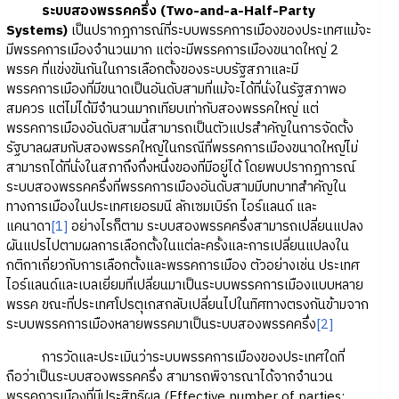
ระบบสองพรรคครึ่ง
(Two-and-a-Half-Party
Systems)
เป็นปรากฎการณ์ที่ระบบพรรคการเมืองของประเทศแม้จะ
มีพรรคการเมืองจำนวนมาก แต่จะมีพรรคการเมืองขนาดใหญ่ 2
พรรค ที่แข่งขันกันในการเลือกตั้งของระบบรัฐสภาและมี
พรรคการเมืองที่มีขนาดเป็นอันดับสามที่แม้จะได้ที่นั่งในรัฐสภาพอ
สมควร แต่ไม่ได้มีจำนวนมากเทียบเท่ากับสองพรรคใหญ่ แต่
พรรคการเมืองอันดับสามนี้สามารถเป็นตัวแปรสำคัญในการจัดตั้ง
รัฐบาลผสมกับสองพรรคใหญ่ในกรณีที่พรรคการเมืองขนาดใหญ่ไม่
สามารถได้ที่นั่งในสภาถึงกึ่งหนึ่งของที่มีอยู่ได้ โดยพบปรากฎการณ์
ระบบสองพรรคครึ่งที่พรรคการเมืองอันดับสามมีบทบาทสำคัญใน
ทางการเมืองในประเทศเยอรมนี ลักเซมเบิร์ก ไอร์แลนด์ และ
แคนาดา
[1]
อย่างไรก็ตาม ระบบสองพรรคครึ่งสามารถเปลี่ยนแปลง
ผันแปรไปตามผลการเลือกตั้งในแต่ละครั้งและการเปลี่ยนแปลงใน
กติกาเกี่ยวกับการเลือกตั้งและพรรคการเมือง ตัวอย่างเช่น ประเทศ
ไอร์แลนด์และเบลเยี่ยมที่เปลี่ยนมาเป็นระบบพรรคการเมืองแบบหลาย
พรรค ขณะที่ประเทศโปรตุเกสกลับเปลี่ยนไปในทิศทางตรงกันข้ามจาก
ระบบพรรคการเมืองหลายพรรคมาเป็นระบบสองพรรคครึ่ง
[2]
การวัดและประเมินว่าระบบพรรคการเมืองของประเทศใดที่
ถือว่าเป็นระบบสองพรรคครึ่ง สามารถพิจารณาได้จากจำนวน
พรรคการเมืองที่มีประสิทธิผล (Effective number of parties: