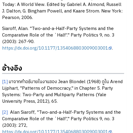
Today: A World View. Edited by Gabriel A. Almond, Russell
J. Dalton, G. Bingham Powell, and Kaare Strom. New York:
Pearson, 2006.
Siaroff, Alan. "Two-and-a-Half-Party Systems and the
Comparative Role of the `Half'." Party Politics 9, no. 3
(2003): 267-90.
https://dx.doi.org/10.1177/1354068803009003001
.
อ้างอิง
[1]
มาจากคำอธิบายในงานของ Jean Blondel (1968) ดูใน Arend
Lijphart, "Patterns of Democracy," in Chapter 5. Party
Systems: Two-Party and Multiparty Patterns (Yale
University Press, 2012), 65.
[2]
Alan Siaroff, "Two-and-a-Half-Party Systems and the
Comparative Role of the `Half'," Party Politics 9, no. 3
(2003): 272,
https://dx.doi.org/10.1177/1354068803009003001
.