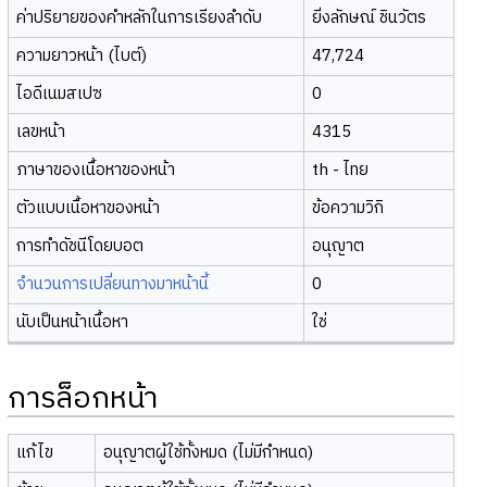
ค่าปริยายของคำหลักในการเรียงลำดับ
ยิ่งลักษณ์ ชินวัตร
ความยาวหน้า (ไบต์)
47,724
ไอดีเนมสเปซ
0
เลขหน้า
4315
ภาษาของเนื้อหาของหน้า
th - ไทย
ตัวแบบเนื้อหาของหน้า
ข้อความวิกิ
การทำดัชนีโดยบอต
อนุญาต
จำนวนการเปลี่ยนทางมาหน้านี้
0
นับเป็นหน้าเนื้อหา
ใช่
การล็อกหน้า
แก้ไข
อนุญาตผู้ใช้ทั้งหมด (ไม่มีกำหนด)