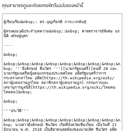
คุณสามารถดูและคัดลอกรหัสต้นฉบับของหน้านี้