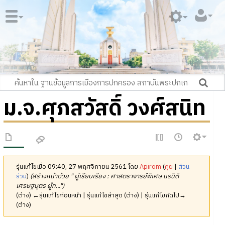
ม.จ.ศุภสวัสดิ์ วงศ์สนิท
รุ่นแก้ไขเมื่อ 09:40, 27 พฤศจิกายน 2561 โดย
Apirom
(
คุย
|
ส่วน
ร่วม
)
(สร้างหน้าด้วย " ผู้เรียบเรียง : ศาสตราจารย์พิเศษ นรนิติ
เศรษฐบุตร ผู้ท...")
(ต่าง) ←รุ่นแก้ไขก่อนหน้า | รุ่นแก้ไขล่าสุด (ต่าง) | รุ่นแก้ไขถัดไป→
(ต่าง)