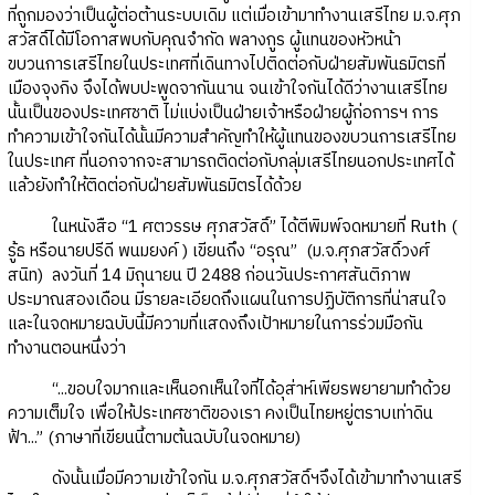
ที่ถูกมองว่าเป็นผู้ต่อต้านระบบเดิม แต่เมื่อเข้ามาทำงานเสรีไทย ม.จ.ศุภ
สวัสดิ์ได้มีโอกาสพบกับคุณจำกัด พลางกูร ผู้แทนของหัวหน้า
ขบวนการเสรีไทยในประเทศที่เดินทางไปติดต่อกับฝ่ายสัมพันธมิตรที่
เมืองจุงกิง จึงได้พบปะพูดจากันนาน จนเข้าใจกันได้ดีว่างานเสรีไทย
นั้นเป็นของประเทศชาติ ไม่แบ่งเป็นฝ่ายเจ้าหรือฝ่ายผู้ก่อการฯ การ
ทำความเข้าใจกันได้นั้นมีความสำคัญทำให้ผู้แทนของขบวนการเสรีไทย
ในประเทศ ที่นอกจากจะสามารถติดต่อกับกลุ่มเสรีไทยนอกประเทศได้
แล้วยังทำให้ติดต่อกับฝ่ายสัมพันธมิตรได้ด้วย
ในหนังสือ “1 ศตวรรษ ศุภสวัสดิ์” ได้ตีพิมพ์จดหมายที่ Ruth (
รู้ธ หรือนายปรีดี พนมยงค์ ) เขียนถึง “อรุณ” (ม.จ.ศุภสวัสดิ์วงศ์
สนิท) ลงวันที่ 14 มิถุนายน ปี 2488 ก่อนวันประกาศสันติภาพ
ประมาณสองเดือน มีรายละเอียดถึงแผนในการปฏิบัติการที่น่าสนใจ
และในจดหมายฉบับนี้มีความที่แสดงถึงเป้าหมายในการร่วมมือกัน
ทำงานตอนหนึ่งว่า
“...ขอบใจมากและเห็นอกเห็นใจที่ได้อุส่าห์เพียรพยายามทำด้วย
ความเต็มใจ เพื่อให้ประเทศชาติของเรา คงเป็นไทยหยู่ตราบเท่าดิน
ฟ้า...” (ภาษาที่เขียนนี้ตามต้นฉบับในจดหมาย)
ดังนั้นเมื่อมีความเข้าใจกัน ม.จ.ศุภสวัสดิ์ฯจึงได้เข้ามาทำงานเสรี