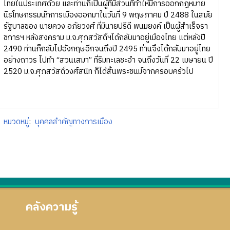
ไทยในประเทศด้วย และท่านก็เป็นผู้ที่มีส่วนที่ทำให้มีการออกกฎหมาย
นิรโทษกรรมนักการเมืองออกมาในวันที่ 9 พฤษภาคม ปี 2488 ในสมัย
รัฐบาลของ นายควง อภัยวงศ์ ที่มีนายปรีดี พนมยงค์ เป็นผู้สำเร็จรา
ชการฯ หลังสงคราม ม.จ.ศุภสวัสดิ์ฯได้กลับมาอยู่เมืองไทย แต่หลังปี
2490 ท่านก็กลับไปอังกฤษอีกจนถึงปี 2495 ท่านจึงได้กลับมาอยู่ไทย
อย่างถาวร ไปทำ “สวนเสมา” ที่ริมทะเลชะอำ จนถึงวันที่ 22 เมษายน ปี
2520 ม.จ.ศุภสวัสดิ์วงศ์สนิท ก็ได้สิ้นพระชนม์จากครอบครัวไป
หมวดหมู่
:
บุคคลสำคัญทางการเมือง
คลังความรู้