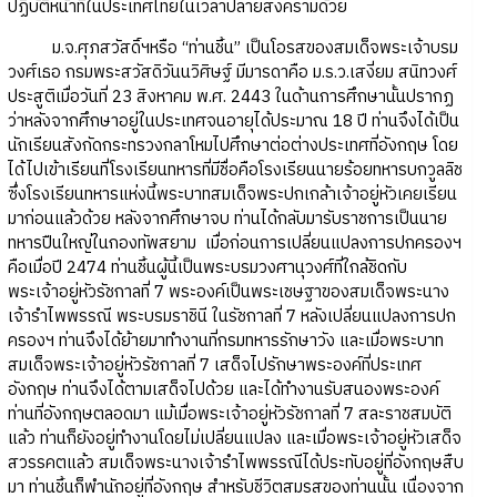
ปฏิบัติหน้าที่ในประเทศไทยในเวลาปลายสงครามด้วย
ม.จ.ศุภสวัสดิ์ฯหรือ “ท่านชิ้น” เป็นโอรสของสมเด็จพระเจ้าบรม
วงศ์เธอ กรมพระสวัสดิวันนวิศิษฐ์ มีมารดาคือ ม.ร.ว.เสงี่ยม สนิทวงศ์
ประสูติเมื่อวันที่ 23 สิงหาคม พ.ศ. 2443 ในด้านการศึกษานั้นปรากฏ
ว่าหลังจากศึกษาอยู่ในประเทศจนอายุได้ประมาณ 18 ปี ท่านจึงได้เป็น
นักเรียนสังกัดกระทรวงกลาโหมไปศึกษาต่อต่างประเทศที่อังกฤษ โดย
ได้ไปเข้าเรียนที่โรงเรียนทหารที่มีชื่อคือโรงเรียนนายร้อยทหารบกวูลลิช
ซึ่งโรงเรียนทหารแห่งนี้พระบาทสมเด็จพระปกเกล้าเจ้าอยู่หัวเคยเรียน
มาก่อนแล้วด้วย หลังจากศึกษาจบ ท่านได้กลับมารับราชการเป็นนาย
ทหารปืนใหญ่ในกองทัพสยาม เมื่อก่อนการเปลี่ยนแปลงการปกครองฯ
คือเมื่อปี 2474 ท่านชิ้นผู้นี้เป็นพระบรมวงศานุวงศ์ที่ใกล้ชิดกับ
พระเจ้าอยู่หัวรัชกาลที่ 7 พระองค์เป็นพระเชษฐาของสมเด็จพระนาง
เจ้ารำไพพรรณี พระบรมราชินี ในรัชกาลที่ 7 หลังเปลี่ยนแปลงการปก
ครองฯ ท่านจึงได้ย้ายมาทำงานที่กรมทหารรักษาวัง และเมื่อพระบาท
สมเด็จพระเจ้าอยู่หัวรัชกาลที่ 7 เสด็จไปรักษาพระองค์ที่ประเทศ
อังกฤษ ท่านจึงได้ตามเสด็จไปด้วย และได้ทำงานรับสนองพระองค์
ท่านที่อังกฤษตลอดมา แม้เมื่อพระเจ้าอยู่หัวรัชกาลที่ 7 สละราชสมบัติ
แล้ว ท่านก็ยังอยู่ทำงานโดยไม่เปลี่ยนแปลง และเมื่อพระเจ้าอยู่หัวเสด็จ
สวรรคตแล้ว สมเด็จพระนางเจ้ารำไพพรรณีได้ประทับอยู่ที่อังกฤษสืบ
มา ท่านชิ้นก็พำนักอยู่ที่อังกฤษ สำหรับชีวิตสมรสของท่านนั้น เนื่องจาก