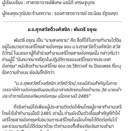
ผู้เรียบเรียง : ศาสตราจารย์พิเศษ นรนิติ เศรษฐบุตร
ผู้ทรงคุณวุฒิประจำบทความ : รองศาสตราจารย์ ดร.นิยม รัฐอมฤต
ม.จ.ศุภสวัสดิ์วงศ์สนิท : พันตรี อรุณ
พันตรี อรุณ เป็น “นามสงคราม” คือ ชื่อที่ใช้ในการทำงานใต้ดิน
อยู่ในขบวนการเสรีไทยสายอังกฤษ ของ ม.จ.ศุภสวัสดิ์วงศ์สนิท สวัส
ดิวัตน์ ในบรรดาผู้ที่เข้าร่วมทำงานเสรีไทยสายอังกฤษนั้น กล่าวกันว่า
ท่านผู้นี้ “มีบทบาทมากที่สุดในปฏิบัติการของเสรีไทยจากประเทศ
อังกฤษ” หนังสือตำนานเสรีไทย ของ ดร.วิชิตวงศ์ ณ ป้อมเพชร ที่ระบุ
ข้อความข้างบน ยังบันทึกอีกว่า
“ม.จ.ศุพสวัสดิ์วงศ์สนิท สวัสดิวัตน์ ทรงมีส่วนสำคัญในการ
เจรจาให้ทางอังกฤษยินยอมรับอาสาสมัครคนไทยจำนวน 36 นายเข้า
ประจำการในกองทัพบกอังกฤษ เมื่อกลางปี 2485”
ที่จริงท่านมิใช่เพียงผู้ประสานติดต่อให้คนไทยผู้อาสาทำงานเสรี
ไทยได้เข้าทำงานเมื่อปี 2485 เท่านั้น ท่านยังเป็นตัวเชื่อมสำคัญที่ทำให้
เสรีไทยสายอังกฤษกับขบวนการเสรีไทยในเมืองไทยได้ติดต่อกันได้
และร่วมงานกันได้ดีต่อมาด้วย ตัวท่านเองก็เสี่ยงภัยเดินทางเข้ามา