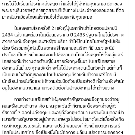
การได้ไปเรียนที่ประเทศอังกฤษ ท่านจึงได้รู้จักกับคุณเสมอ ธิดาของ
พระยาบุรีนวราษฐ์ ราชทูตสยามที่เดินทางไปประจำกรุงลอนดอน ที่ต่อ
มากลับมาเมืองไทยแล้วท่านจึงได้สมรสกับคุณเสมอ
ในสงครามโลกครั้งที่ 2 หลังญี่ปุ่นยกทัพเข้าไทยตอนปลายปี
2484 แล้ว และต่อมาในเดือนมกราคม ปี 2485 รัฐบาลไทยได้ประกาศ
สงครามกับอังกฤษและสหรัฐอเมริกา ทำให้มีคนไทยในสหรัฐฯไม่เห็น
ด้วย จึงรวมกลุ่มกันเป็นพวกเสรีไทยสายอเมริกา ที่มี ม.ร.ว.เสนีย์
ปราโมช เป็นหัวหน้าและส่งคนไปชักชวนคนไทยที่อังกฤษให้ตั้งกลุ่มเสรี
ไทยร่วมกันทำงานต่อต้านญี่ปุ่นสายอังกฤษขึ้นมา ในเสรีไทยสาย
อังกฤษนี้แม้ ม.จ.ศุภสวัสดิ์ฯ จะไม่ได้ประกาศตนเป็นหัวหน้า แต่ท่านก็
เป็นแกนนำสำคัญของคนไทยในอังกฤษที่ร่วมกันทำงานเสรีไทย มี
นักเรียนไทยนับถือและให้ความร่วมมือด้วยเป็นอย่างดี ทั้งท่านยังพำนัก
อยู่ในอังกฤษมานานสามารถติดต่อกับฝ่ายอังกฤษได้กว้างขวาง
การทำงานเสรีไทยทำให้บุคคลสำคัญสองคนซึ่งถูกมองว่าอยู่
คนละฝั่งแห่งอำนาจ คือ ม.จ.ศุภสวัสดิ์ฯที่ตามเสด็จพระเจ้าอยู่หัว
รัชกาลที่ 7 ออกไปอังกฤษ และอยู่ที่อังกฤษต่อมา เพราะเป็นบุคคลเป้า
หมายที่ทางรัฐบาลของผู้นำคณะราษฎรไม่ชอบใจมาตั้งแต่เมื่อครั้งเกิด
กรณีกบฏบวรเดชแล้ว และนายปรีดี พนมยงค์ หัวหน้าขบวนการเสรี
ไทยในประเทศไทย ซึ่งเป็นหนึ่งในผู้ก่อการเปลี่ยนแปลงการปกครองฯ