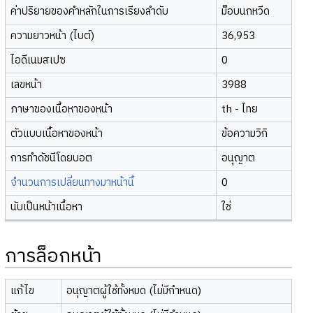
ค่าปริยายของคำหลักในการเรียงลำดับ
ม็อบนกหวีด
ความยาวหน้า (ไบต์)
36,953
ไอดีเนมสเปซ
0
เลขหน้า
3988
ภาษาของเนื้อหาของหน้า
th - ไทย
ตัวแบบเนื้อหาของหน้า
ข้อความวิกิ
การทำดัชนีโดยบอต
อนุญาต
จำนวนการเปลี่ยนทางมาหน้านี้
0
นับเป็นหน้าเนื้อหา
ใช่
การล็อกหน้า
แก้ไข
อนุญาตผู้ใช้ทั้งหมด (ไม่มีกำหนด)