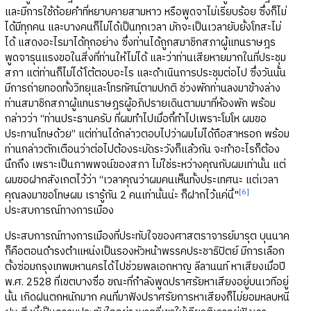
และมีการใช้ถ้อยคำที่หยาบคายสามหาว หรือพูดจาไม่เรียบร้อย ซึ่งก็ไม่
ได้มีทุกคน และบางคนก็ไม่ได้เป็นทุกเวลา มักจะเป็นเวลายับยั้งโทสะไม่
ได้ แสดงอะไรมาได้ทุกอย่าง ซึ่งท่านได้ถูกสมาชิกสภาผู้แทนราษฎร
พูดจารุนแรงขอในสิ่งที่ท่านให้ไม่ได้ และว่าท่านเสียหายมากในที่ประชุม
สภา แต่ท่านก็ไม่ได้โต้ตอบอะไร และดำเนินการประชุมต่อไป ซึ่งวันนั้น
มีการถ่ายทอดทั้งวิทยุและโทรทัศน์ตามปกติ ช่วงพักท่านลงมาข้างล่าง
ท่านสมาชิกสภาผู้แทนราษฎรผู้อภิปรายเดินตามมาที่ห้องพัก พร้อม
กล่าวว่า “ท่านประธานครับ ที่ผมทำไปเมื่อกี้ทำไปเพราะโมโห ผมขอ
ประทานโทษด้วย” แต่ท่านได้กล่าวตอบไปว่าผมไม่ได้ถือสาหรอก พร้อม
ท่านกล่าวตักเตือนว่าต่อไปต้องระมัดระวังก็แล้วกัน จะทำอะไรก็ต้อง
นึกถึง เพราะเป็นภาพพจน์ของสภา ไม่ใช่ระหว่างคุณกับผมเท่านั้น แต่
ผมขอฝากสังเกตไว้ว่า “เวลาคุณว่าผมคนเห็นทั้งประเทศนะ แต่เวลา
[6]
คุณลงมาขอโทษผม เรารู้กัน 2 คนเท่านั้นน่ะ ก็ฝากไว้แค่นี้"
ประสบการณ์ทางการเมือง
ประสบการณ์ทางการเมืองที่ประทับใจของศาสตราจารย์มารุต บุนนาค
ก็คือตอนดำรงตำแหน่งเป็นรองหัวหน้าพรรคประชาธิปัตย์ มีการเลือก
ตั้งซ่อมกรุงเทพมหานครได้ไปช่วยพลเอกหาญ ลีลานนท์ หาเสียงเมื่อปี
พ.ศ. 2528 ที่เขตบางซื่อ ขณะที่กำลังพูดปราศรัยหาเสียงอยู่บนเวทีอยู่
นั้น เกิดฝนตกหนักมาก คนที่มาฟังปราศรัยการหาเสียงก็ไม่ยอมหลบหนี