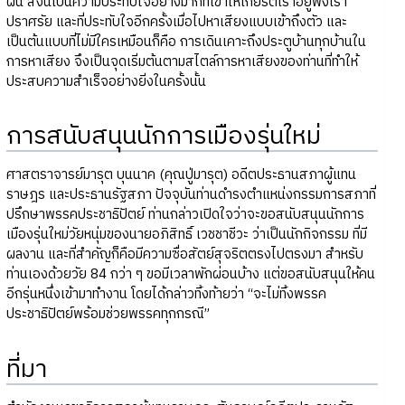
ฝน สิ่งนี้เป็นความประทับใจอย่างมากที่เขาให้เกียรติเราอยู่ฟังเรา
ปราศรัย และที่ประทับใจอีกครั้งเมื่อไปหาเสียงแบบเข้าถึงตัว และ
เป็นต้นแบบที่ไม่มีใครเหมือนก็คือ การเดินเคาะถึงประตูบ้านทุกบ้านใน
การหาเสียง จึงเป็นจุดเริ่มต้นตามสไตล์การหาเสียงของท่านที่ทำให้
ประสบความสำเร็จอย่างยิ่งในครั้งนั้น
การสนับสนุนนักการเมืองรุ่นใหม่
ศาสตราจารย์มารุต บุนนาค (คุณปู่มารุต) อดีตประธานสภาผู้แทน
ราษฎร และประธานรัฐสภา ปัจจุบันท่านดำรงตำแหน่งกรรมการสภาที่
ปรึกษาพรรคประชาธิปัตย์ ท่านกล่าวเปิดใจว่าจะขอสนับสนุนนักการ
เมืองรุ่นใหม่วัยหนุ่มของนายอภิสิทธิ์ เวชชาชีวะ ว่าเป็นนักกิจกรรม ที่มี
ผลงาน และที่สำคัญก็คือมีความซื่อสัตย์สุจริตตรงไปตรงมา สำหรับ
ท่านเองด้วยวัย 84 กว่า ๆ ขอมีเวลาพักผ่อนบ้าง แต่ขอสนับสนุนให้คน
อีกรุ่นหนึ่งเข้ามาทำงาน โดยได้กล่าวทิ้งท้ายว่า “จะไม่ทิ้งพรรค
ประชาธิปัตย์พร้อมช่วยพรรคทุกกรณี”
ที่ีมา