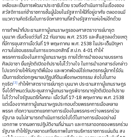
เหลือและเป็นการพัฒนาประชาธิปไตย รวมถึงดำเนินการในเรื่องของ
สวัสดิการแก่ข้าราชการชั้นผู้น้อยในรัฐสภาให้มีที่อยู่อาศัย ตลอดจนมี
แนวความคิดริเริ่มในการจัดหาสถานที่สร้างรัฐสภาแห่งใหม่อีกด้วย
การทำหน้าที่ประธานสภาผู้แทนราษฎรของศาสตราจารย์มารุต
บุนนาค เริ่มตั้งแต่วันที่ 22 กันยายน พ.ศ. 2535 และสิ้นสุดลงด้วยเหตุ
ที่มีการยุบสภาเมื่อวันที่ 19 พฤษภาคม พ.ศ. 2538 ในประเด็นปัญหา
ความไม่ชอบธรรมในการแจกเอกสิทธิ์ ส.ป.ก. 4-01 ทำให้
พรรคการเมืองในสภาผู้แทนราษฎร ภายใต้การนำของนายบรรหาร
ศิลปอาชา ยื่นญัตติเปิดอภิปรายไม่ไว้วางใจ ในการนำเอกสารดังกล่าว
ไปแจกจ่ายให้กับญาติพี่น้อง และพวกพ้องมิใช่เกษตรกรผู้ยากไร้อัน
เป็นการขัดต่อกฎหมายปฏิรูปที่ดินเพื่อเกษตรกรรม ส่อไปในทาง
[3]
ทุจริต
ทำให้ศาสตราจารย์มารุต บุนนาค ประธานสภาผู้แทนราษฎร
จึงได้กำหนดวันประชุมสภาผู้แทนราษฎรพิจารณาญัตติเปิดอภิปราย
ไม่ไว้วางใจรัฐมนตรีทั้งคณะ เมื่อวันที่ 17-18 พฤษภาคม พ.ศ. 2538
แต่เนื่องจากสภาผู้แทนราษฎรประกอบด้วยพรรคการเมืองหลาย
พรรค เกิดความแตกแยกทางการเมืองในพรรคระหว่างพรรคร่วม
รัฐบาล จนไม่สามารถดำเนินการต่อไปได้ในทางการเมืองอย่างมี
เอกภาพ จากผลการปฏิบัติงานที่ผ่านมา และการลาออกของพรรคร่วม
รัฐบาล ทำให้รัฐบาลขาดเสถียรภาพในการบริหารราชการแผ่นดิน สง