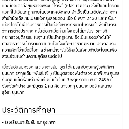
และมีคุณตาคือขุนหลวงพระยาไกรสี (เปล่ง เวภาระ) ซึ่งเป็นคนไทยคน
แรกที่ไปเรียนกฎหมายในประเทศอังกฤษ สำเร็จเป็นเนติบัณฑิต จาก
สำนักมิดเดิลเทมเปิลแห่งกรุงลอนดอน เมื่อ ปี พ.ศ. 2430 และกลับมา
เมืองไทยได้เข้ารับราชการเป็นที่ปรึกษากฎหมายในกรมท่า ซึ่งเป็นกรม
ว่าการต่างประเทศ ครั้นต่อมาเมื่อท่านทั้งสองได้มารับราชการที่
กระทรวงยุติธรรม ในฐานะเป็นนักกฎหมาย จึงเป็นแรงผลักดันให้
ศาสตราจารย์มารุตมีความสนใจที่จะศึกษาวิชากฎหมาย ประกอบกับ
ความคิดที่ว่าเมื่อมีโอกาสข้างหน้าจะรับใช้คนในสังคมทำประโยชน์เพื่อ
ส่วนร่วมในด้านความยุติธรรมต่อไป
เมื่อวัยอันสมควรศาสตราจารย์มารุต ได้สมรสกับคุณหญิงพันทิพา
บุนนาค (สกุลเดิม “พันธุ์มณี”) เป็นบุตรของพันตำรวจเอกพิเศษสุนทร
กับคุณแม่เครือแก้ว พันธุ์มณี เมื่อวันที่ 9 พฤษภาคม พ.ศ. 2495 ที่
จังหวัดลำปาง และมีบุตร 2 คน คือ นางมฤทุ บุนนาค มอริ และนาย
รุจิระ บุนนาค
ประวัติการศึกษา
- โรงเรียนมาเรียลัย จ.กรุงเทพฯ