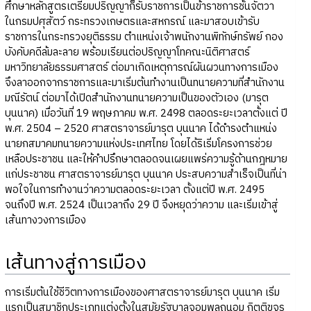
ศึกษาหลักสูตรเตรียมปริญญาก็รับราชการเป็นข้าราชการชั้นจัตวา
ในกรมปศุสัตว์ กระทรวงเกษตรและสหกรณ์ และมาสอบเข้ารับ
ราชการในกระทรวงยุติธรรม ตำแหน่งเจ้าพนักงานพิทักษ์ทรัพย์ กอง
บังคับคดีล้มละลาย พร้อมเรียนต่อปริญญาโทคณะนิติศาสตร์
มหาวิทยาลัยธรรมศาสตร์ ต่อมาเกิดเหตุการณ์ผันผวนทางการเมือง
จึงลาออกจากราชการและมาเริ่มต้นทำงานเป็นทนายความที่สำนักงาน
มณีรัตน์ ต่อมาได้เปิดสำนักงานทนายความเป็นของตัวเอง (มารุต
บุนนาค) เมื่อวันที่ 19 พฤษภาคม พ.ศ. 2498 ตลอดระยะเวลาตั้งแต่ ปี
พ.ศ. 2504 – 2520 ศาสตราจารย์มารุต บุนนาค ได้ดำรงตำแหน่ง
นายกสมาคมทนายความแห่งประเทศไทย โดยได้ริเริ่มโครงการช่วย
เหลือประชาชน และให้คำปรึกษาตลอดจนเผยแพร่ความรู้ด้านกฎหมาย
แก่ประชาชน ศาสตราจารย์มารุต บุนนาค ประสบความสำเร็จเป็นที่น่า
พอใจในการทำงานว่าความตลอดระยะเวลา ตั้งแต่ปี พ.ศ. 2495
จนถึงปี พ.ศ. 2524 เป็นเวลาถึง 29 ปี จึงหยุดว่าความ และเริ่มเข้าสู่
เส้นทางวงการเมือง
เส้นทางสู่การเมือง
การเริ่มต้นใช้ชีวิตทางการเมืองของศาสตราจารย์มารุต บุนนาค เริ่ม
แรกเป็นสมาชิกประเภทแต่งตั้งในสมัยรัฐบาลจอมพลถนอม กิตติขจร