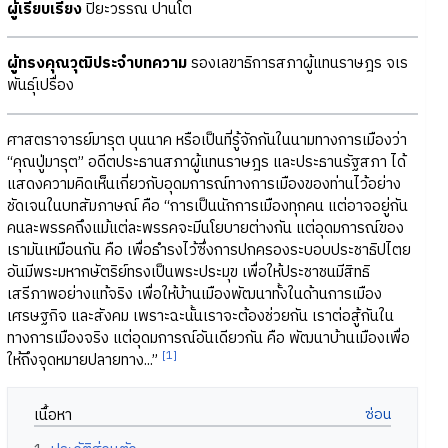
ผู้เรียบเรียง
ปิยะวรรณ ปานโต
ผู้ทรงคุณวุฒิประจำบทความ
รองเลขาธิการสภาผู้แทนราษฎร จเร
พันธุ์เปรื่อง
ศาสตราจารย์มารุต บุนนาค หรือเป็นที่รู้จักกันในนามทางการเมืองว่า
“คุณปู่มารุต” อดีตประธานสภาผู้แทนราษฎร และประธานรัฐสภา ได้
แสดงความคิดเห็นเกี่ยวกับอุดมการณ์ทางการเมืองของท่านไว้อย่าง
ชัดเจนในบทสัมภาษณ์ คือ “การเป็นนักการเมืองทุกคน แต่อาจอยู่กัน
คนละพรรคถึงแม้แต่ละพรรคจะมีนโยบายต่างกัน แต่อุดมการณ์ของ
เรามันเหมือนกัน คือ เพื่อธำรงไว้ซึ่งการปกครองระบอบประชาธิปไตย
อันมีพระมหากษัตริย์ทรงเป็นพระประมุข เพื่อให้ประชาชนมีสิทธิ
เสรีภาพอย่างแท้จริง เพื่อให้บ้านเมืองพัฒนาทั้งในด้านการเมือง
เศรษฐกิจ และสังคม เพราะฉะนั้นเราจะต้องช่วยกัน เราต่อสู้กันใน
ทางการเมืองจริง แต่อุดมการณ์อันเดียวกัน คือ พัฒนาบ้านเมืองเพื่อ
[1]
ให้ถึงจุดหมายปลายทาง...”
เนื้อหา