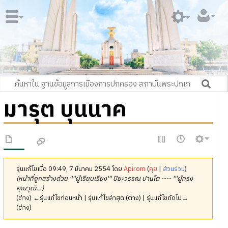
มารุต บุนนาค
รุ่นแก้ไขเมื่อ 09:49, 7 มีนาคม 2554 โดย
Apirom
(
คุย
|
ส่วนร่วม
)
(หน้าที่ถูกสร้างด้วย ''''ผู้เรียบเรียง''' ปิยะวรรณ ปานโต ---- '''ผู้ทรง
คุณวุฒิ...')
(ต่าง) ←รุ่นแก้ไขก่อนหน้า | รุ่นแก้ไขล่าสุด (ต่าง) | รุ่นแก้ไขถัดไป→
(ต่าง)