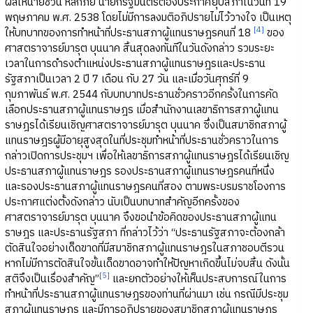
ผลให้นายชวน หลีกภัย นายกรัฐมนตรีต้องประกาศยุบสภาในวันที่ 19
พฤษภาคม พ.ศ. 2538 โดยไม่มีการลงมติอภิปรายไม่ไว้วางใจ เป็นเหตุ
[4]
ให้บทบาทของการทำหน้าที่ประธานสภาผู้แทนราษฎรคนที่ 18
ของ
ศาสตราจารย์มารุต บุนนาค สิ้นสุดลงทันทีในวันดังกล่าว รวมระยะ
เวลาในการดำรงตำแหน่งประธานสภาผู้แทนราษฎรและประธาน
รัฐสภาเป็นเวลา 2 ปี 7 เดือน กับ 27 วัน และเมื่อวันศุกร์ที่ 9
กุมภาพันธ์ พ.ศ. 2544 กับบทบาทประธานชั่วคราวอีกครั้งในการคัด
เลือกประธานสภาผู้แทนราษฎร เมื่อสำนักงานเลขาธิการสภาผู้แทน
ราษฎรได้เรียนเชิญศาสตราจารย์มารุต บุนนาค ซึ่งเป็นสมาชิกสภาผู้
แทนราษฎรผู้มีอายุสูงสุดในที่ประชุมทำหน้าที่ประธานชั่วคราวในการ
กล่าวเปิดการประชุมฯ เพื่อให้เลขาธิการสภาผู้แทนราษฎรได้เรียนเชิญ
ประธานสภาผู้แทนราษฎร รองประธานสภาผู้แทนราษฎรคนที่หนึ่ง
และรองประธานสภาผู้แทนราษฎรคนที่สอง ตามพระบรมราชโองการ
ประกาศแต่งตั้งดังกล่าว นับเป็นบทบาทสำคัญอีกครั้งของ
ศาสตราจารย์มารุต บุนนาค จึงขอนำข้อคิดของประธานสภาผู้แทน
ราษฎร และประธานรัฐสภา ที่กล่าวไว้ว่า “ประธานรัฐสภาจะต้องกล้า
ตัดสินใจอย่างเด็ดขาดที่มีสมาชิกสภาผู้แทนราษฎรในสภาชอบตีรวน
หากไม่มีการตัดสินใจขั้นเด็ดขาดอาจทำให้ปัญหาเกิดขึ้นไม่จบสิ้น ดังนั้น
[5]
สติจึงเป็นเรื่องสำคัญ”
และยกตัวอย่างให้เห็นประสบการณ์ในการ
ทำหน้าที่ประธานสภาผู้แทนราษฎรของท่านที่ผ่านมา เช่น กรณีมีประชุม
สภาผู้แทนราษฎร และมีการอภิปรายของสมาชิกสภาผู้แทนราษฎร