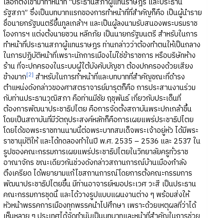
เลือกตั้งเข้ามาทำหน้าที่ “ประธานสภาผู้แทนราษฎร และประธาน
รัฐสภา” ซึ่งเป็นบทบาทแรกของการทำหน้าที่ที่สำคัญก็คือ เป็นผู้นำราย
ชื่อนายกรัฐมนตรีขึ้นทูลเกล้าฯ และเป็นผู้ลงนามรับสนองพระบรมราช
โองการฯ แต่งตั้งนายชวน หลีกภัย เป็นนายกรัฐมนตรี สำหรับในการ
ทำหน้าที่ประธานสภาผู้แทนราษฎร ท่านกล่าวว่าต้องทำตนให้เป็นกลาง
ในการปฏิบัติหน้าที่เพราะนักการเมืองไม่ใช่ข้าราชการ หรือบริษัทห้าง
ร้าน ที่จะปกครองในระบบผู้ใต้บังคับบัญชา ต้องปกครองด้วยเสียง
[2]
ข้างมาก
สำหรับในการทำหน้าที่และบทบาทที่สำคัญขณะที่ดำรง
ตำแหน่งดังกล่าวของศาสตราจารย์มารุตก็คือ การประสานงานร่วม
กับท่านประธานวุฒิสภา คือท่านมีชัย ฤชุพันธ์ เกี่ยวกับประเด็นที่
ต้องการพัฒนาประชาธิปไตย คือการจัดตั้งสถาบันพระปกเกล้าขึ้น
โดยเป็นสถาบันที่มีวัตถุประสงค์หลักก็คือการเผยแพร่ประชาธิปไตย
โดยได้ขอพระราชทานนามนี้ต่อพระบาทสมเด็จพระเจ้าอยู่หัว ได้มีพระ
ราชานุมัติให้ และได้ทดลองทำในปี พ.ศ. 2535 – 2536 และ 2537 ใน
รูปของคณะกรรมการเผยแพร่ประชาธิปไตยในวิทยาลัยครูทั่วราช
อาณาจักร ขณะเดียวกันช่วงดังกล่าวสถานการณ์บ้านเมืองกำลัง
ตึงเครียด ได้พยายามแก้ไขสถานการณ์โดยการตั้งคณะกรรมการ
พัฒนาประชาธิปไตยขึ้น มีท่านอาจารย์หมอประเวศ วะสี เป็นประธาน
คณะกรรมการชุดนี้ และได้วางรูปแบบแผนงานต่าง ๆ พร้อมส่งให้
หัวหน้าพรรคการเมืองทุกพรรคนำไปศึกษา เพราะด้วยเหตุผลที่ว่าได้
เห็นหลาย ๆ ประเทศได้จัดทำนับเป็นบทบาทและหน้าที่สำคัญในการช่วย