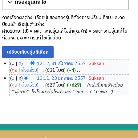
กรองรุ่นแก้ไข
การเลือกผลต่าง: เลือกปุ่มของสองรุ่นที่ต้องการเปรียบเทียบ และกด
ป้อนเข้าหรือปุ่มด้านล่าง
คำอธิบาย:
(ป)
= ผลต่างกับรุ่นแก้ไขล่าสุด,
(ก)
= ผลต่างกับรุ่นแก้ไข
ก่อนหน้า,
ล
= การแก้ไขเล็กน้อย
ป
ก
12:12, 31 ธันวาคม 2557
‎
Suksan
3
คุย
ส่วนร่วม
‎
631 ไบต์
+4
‎
1
ไ
ป
ก
13:11, 23 มกราคม 2557
‎
Suksan
ม่
ธั
2
คุย
ส่วนร่วม
‎
627 ไบต์
+627
‎
หน้าที่ถูกสร้างด้วย
มี
น
3
''''ผู้แต่ง''' ไพโรจน์ พุ่มไพศาลชัย '''ชื่อเรื่อง''' ภาพล...'
ค
ว
ม
ว
า
ก
า
ค
ร
ม
ม
า
ย่
2
ค
อ
5
ม
ก