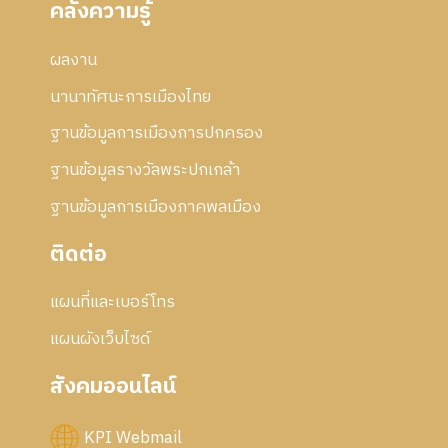
คลังความรู้
5
2
า
7
5
ร
5
ผลงาน
แ
7
ก้
นานาทัศนะการเมืองไทย
ไ
ข
ฐานข้อมูลการเมืองการปกครอง
ฐานข้อมูลรางวัลพระปกเกล้า
ฐานข้อมูลการเมืองภาคพลเมือง
ติดต่อ
แผนที่และเบอร์โทร
แผนผังเว็บไซด์
สังคมออนไลน์
KPI Webmail