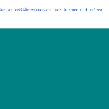
กษณ์การคอร์รัปชั่นจากมุมมองของประชาชนในเขตเทศบาลตำบลท่าพระ