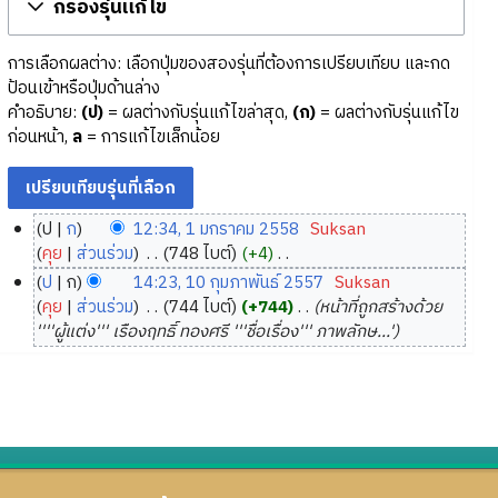
กรองรุ่นแก้ไข
การเลือกผลต่าง: เลือกปุ่มของสองรุ่นที่ต้องการเปรียบเทียบ และกด
ป้อนเข้าหรือปุ่มด้านล่าง
คำอธิบาย:
(ป)
= ผลต่างกับรุ่นแก้ไขล่าสุด,
(ก)
= ผลต่างกับรุ่นแก้ไข
ก่อนหน้า,
ล
= การแก้ไขเล็กน้อย
ป
ก
12:34, 1 มกราคม 2558
‎
Suksan
1
คุย
ส่วนร่วม
‎
748 ไบต์
+4
‎
ม
ไ
ป
ก
14:23, 10 กุมภาพันธ์ 2557
‎
Suksan
ม่
ก
1
คุย
ส่วนร่วม
‎
744 ไบต์
+744
‎
หน้าที่ถูกสร้างด้วย
มี
ร
0
''''ผู้แต่ง''' เรืองฤทธิ์ ทองศรี '''ชื่อเรื่อง''' ภาพลักษ...'
ค
า
กุ
ว
ค
ม
า
ม
ภ
ม
2
า
ย่
5
พั
อ
5
น
ก