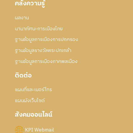
คลังความรู้
8
ธ์
า
2
ร
5
ผลงาน
แ
5
ก้
นานาทัศนะการเมืองไทย
7
ไ
ข
ฐานข้อมูลการเมืองการปกครอง
ฐานข้อมูลรางวัลพระปกเกล้า
ฐานข้อมูลการเมืองภาคพลเมือง
ติดต่อ
แผนที่และเบอร์โทร
แผนผังเว็บไซด์
สังคมออนไลน์
KPI Webmail