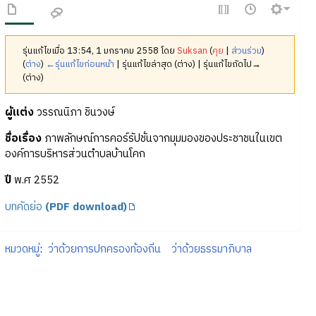
รุ่นแก้ไขเมื่อ 13:54, 1 มกราคม 2558 โดย
Suksan
(
คุย
|
ส่วนร่วม
)
(
ต่าง
)
←รุ่นแก้ไขก่อนหน้า
| รุ่นแก้ไขล่าสุด (ต่าง) | รุ่นแก้ไขถัดไป→
(ต่าง)
ผู้แต่ง
วรรณนิภา ชินวงษ์
ชื่อเรื่อง
ภาพลักษณ์การคอร์รัปชั่นจากมุมมองของประชาชนในเขต
องค์การบริหารส่วนตำบลบ้านโคก
ปี
พ.ศ 2552
บทคัดย่อ
(PDF download)
หมวดหมู่
:
ว่าด้วยการปกครองท้องถิ่น
ว่าด้วยธรรมาภิบาล