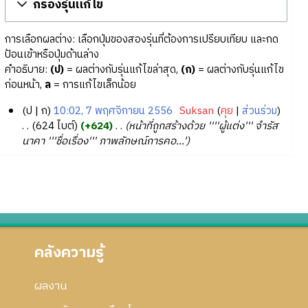
กรองรุ่นแก้ไข
การเลือกผลต่าง: เลือกปุ่มของสองรุ่นที่ต้องการเปรียบเทียบ และกด
ป้อนเข้าหรือปุ่มด้านล่าง
คำอธิบาย:
(ป)
= ผลต่างกับรุ่นแก้ไขล่าสุด,
(ก)
= ผลต่างกับรุ่นแก้ไข
ก่อนหน้า,
ล
= การแก้ไขเล็กน้อย
ป
ก
10:02, 7 พฤศจิกายน 2556
‎
Suksan
คุย
ส่วนร่วม
7
624 ไบต์
+624
‎
หน้าที่ถูกสร้างด้วย ''''ผู้แต่ง''' จำรัส
นาคา '''ชื่อเรื่อง''' ภาพลักษณ์การคอ...'
พ
ฤ
ศ
จิ
ก
า
ย
คลังความรู้
น
2
5
ผลงาน
5