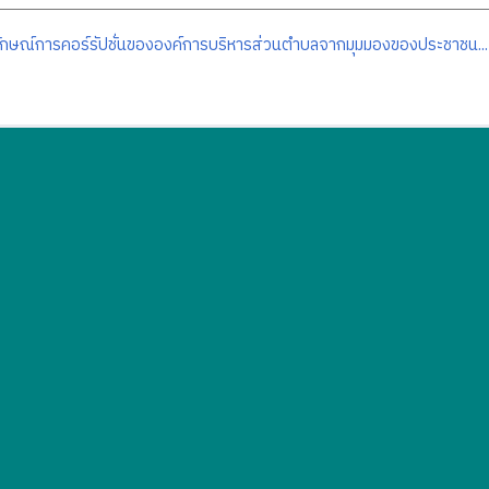
กษณ์การคอร์รัปชั่นขององค์การบริหารส่วนตำบลจากมุมมองของประชาชน...