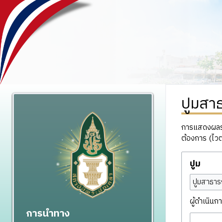
ปูมสา
การแสดงผลรวม
ต้องการ (ไวต
ปูม
ปูมสาธาร
ผู้ดำเนินกา
การนำทาง