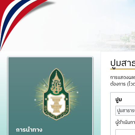
ปูมสา
การแสดงผลรวม
ต้องการ (ไวต
ปูม
ปูมสาธาร
ผู้ดำเนินกา
การนำทาง