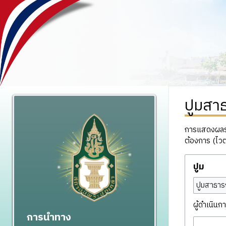
ปูมสา
การแสดงผลรวม
ต้องการ (ไวต
ปูม
ปูมสาธาร
ผู้ดำเนินกา
การนำทาง