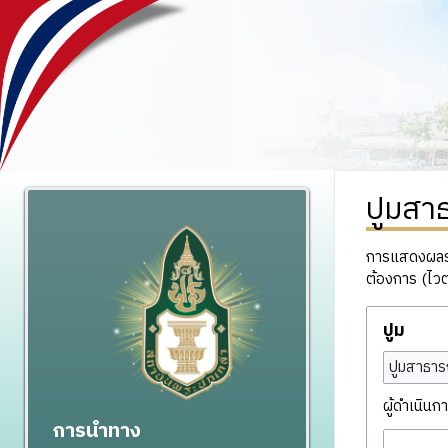
ปูมสา
การแสดงผลรวม
ต้องการ (ไวต
ปูม
ปูมสาธาร
ผู้ดำเนินกา
การนำทาง