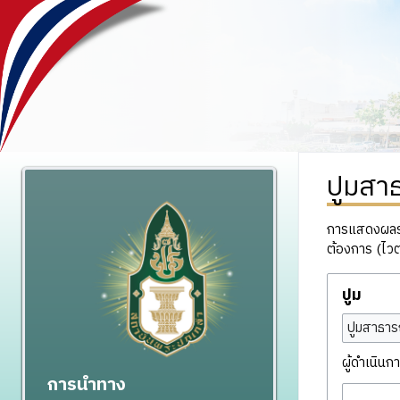
ปูมสา
การแสดงผลรวม
ต้องการ (ไวต
ปูม
ปูมสาธาร
ผู้ดำเนินกา
การนำทาง