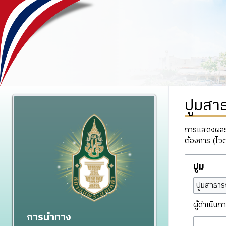
ปูมสา
การแสดงผลรวม
ต้องการ (ไวต
ปูม
ปูมสาธาร
ผู้ดำเนินกา
การนำทาง