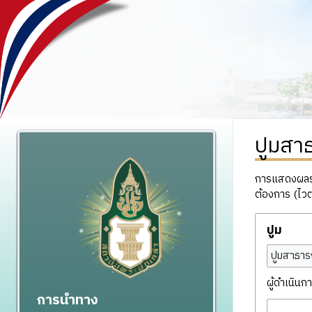
ปูมสา
การแสดงผลรวม
ต้องการ (ไวต
ปูม
ปูมสาธาร
ผู้ดำเนินกา
การนำทาง