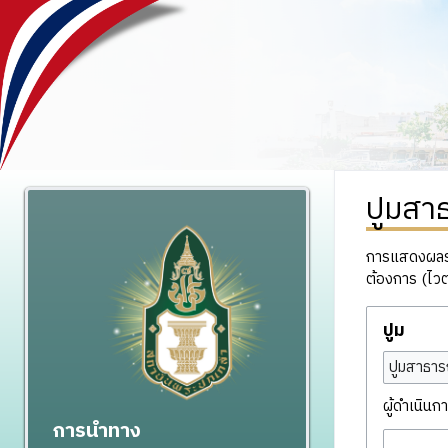
ปูมสา
การแสดงผลรวม
ต้องการ (ไวต
ปูม
ปูมสาธาร
ผู้ดำเนินกา
การนำทาง