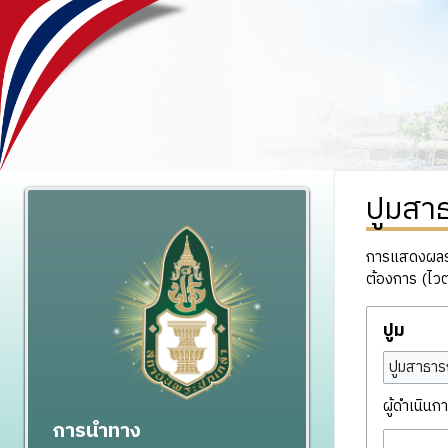
ปูมสา
การแสดงผลรวม
ต้องการ (ไวต
ปูม
ปูมสาธาร
ผู้ดำเนินกา
การนำทาง