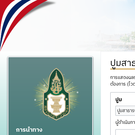
ปูมสา
การแสดงผลรวม
ต้องการ (ไวต
ปูม
ปูมสาธาร
ผู้ดำเนินกา
การนำทาง