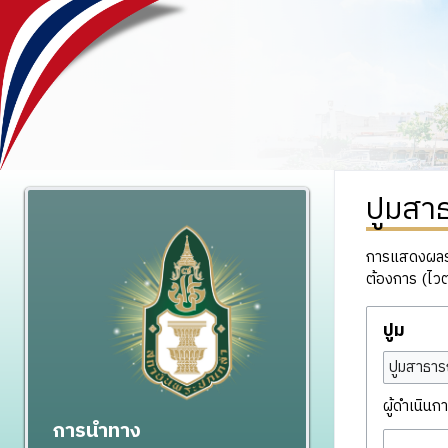
ปูมสา
การแสดงผลรวม
ต้องการ (ไวต
ปูม
ปูมสาธาร
ผู้ดำเนินกา
การนำทาง