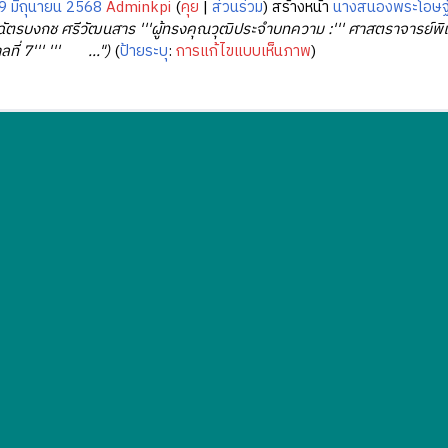
9 มิถุนายน 2568
Adminkpi
คุย
ส่วนร่วม
สร้างหน้า
นางสนองพระโอษฐ์แ
'' ฉัตรบงกช ศรีวัฒนสาร '''ผู้ทรงคุณวุฒิประจำบทความ :''' ศาสตราจารย
ลที่ 7''' ''' ...")
ป้ายระบุ
:
การแก้ไขแบบเห็นภาพ