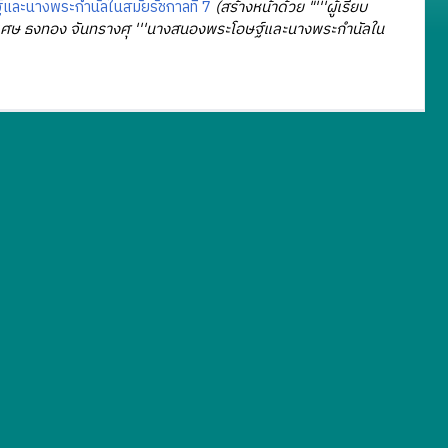
ละนางพระกำนัลในสมัยรัชกาลที่ 7
(สร้างหน้าด้วย "'''ผู้เรียบ
์พิเศษ ธงทอง จันทรางศุ '''นางสนองพระโอษฐ์และนางพระกำนัลใน