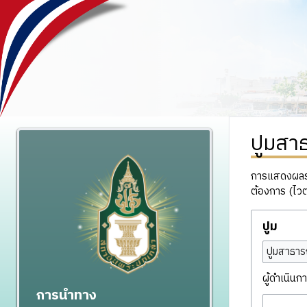
ปูมสา
การแสดงผลรวม
ต้องการ (ไวต
ปูม
ปูมสาธาร
ผู้ดำเนินกา
การนำทาง