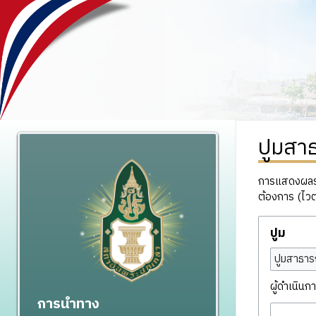
ปูมสา
การแสดงผลรวม
ต้องการ (ไวต
ปูม
ปูมสาธาร
ผู้ดำเนินกา
การนำทาง