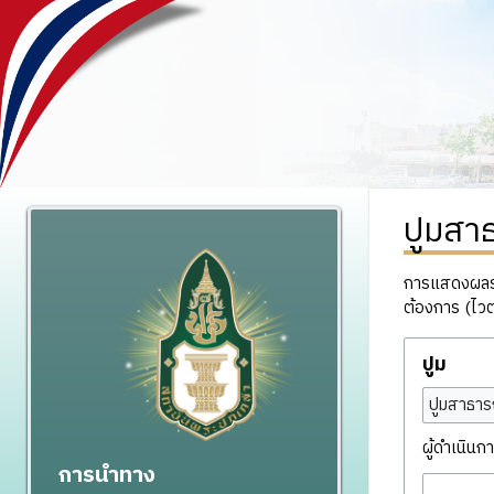
ปูมสา
การแสดงผลรวม
ต้องการ (ไวต
ปูม
ปูมสาธาร
ผู้ดำเนินกา
การนำทาง