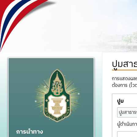
ปูมสา
การแสดงผลรวม
ต้องการ (ไวต
ปูม
ปูมสาธาร
ผู้ดำเนินกา
การนำทาง