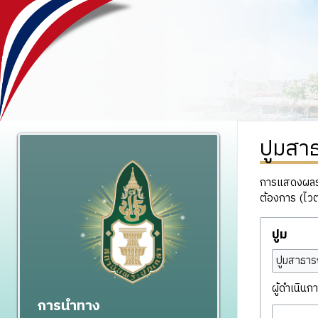
ปูมสา
การแสดงผลรวม
ต้องการ (ไวต
ปูม
ปูมสาธาร
ผู้ดำเนินกา
การนำทาง