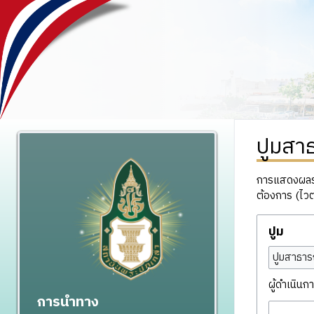
ปูมสา
การแสดงผลรวม
ต้องการ (ไวต
ปูม
ปูมสาธาร
ผู้ดำเนินกา
การนำทาง