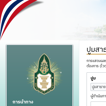
ปูมสา
การแสดงผลรวม
ต้องการ (ไวต
ปูม
ปูมสาธาร
ผู้ดำเนินกา
การนำทาง