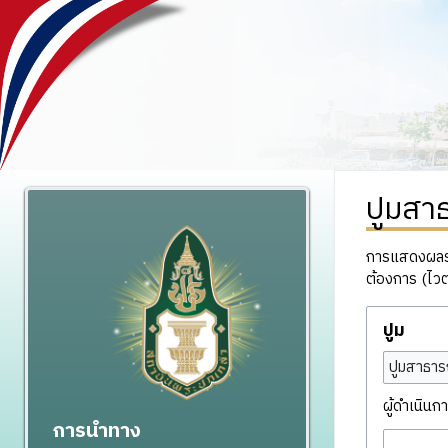
ปูมสา
การแสดงผลรวม
ต้องการ (ไวต
ปูม
ปูมสาธาร
ผู้ดำเนินกา
การนำทาง