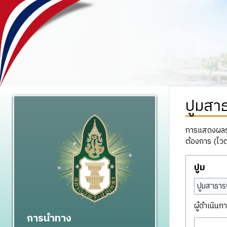
ปูมสา
การแสดงผลรวม
ต้องการ (ไวต
ปูม
ปูมสาธาร
ผู้ดำเนินกา
การนำทาง