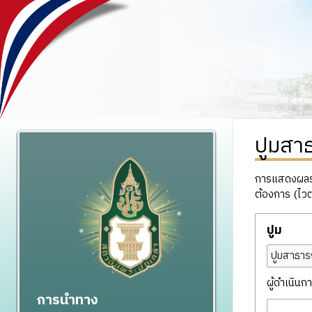
ปูมสา
การแสดงผลรวม
ต้องการ (ไวต
ปูม
ปูมสาธาร
ผู้ดำเนินกา
การนำทาง