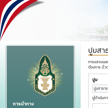
ปูมสา
การแสดงผลรวม
ต้องการ (ไวต
ปูม
ปูมสาธาร
ผู้ดำเนินกา
การนำทาง