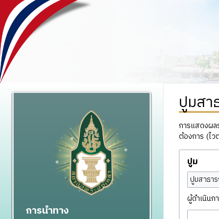
ปูมสา
การแสดงผลรวม
ต้องการ (ไวต
ปูม
ปูมสาธาร
ผู้ดำเนินกา
การนำทาง