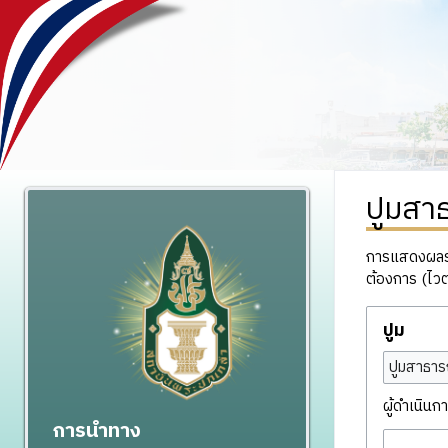
ปูมสา
การแสดงผลรวม
ต้องการ (ไวต
ปูม
ปูมสาธาร
ผู้ดำเนินกา
การนำทาง