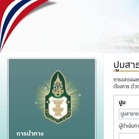
ปูมสา
การแสดงผลรวม
ต้องการ (ไวต
ปูม
ปูมสาธาร
ผู้ดำเนินกา
การนำทาง