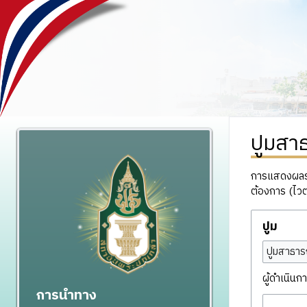
ปูมสา
การแสดงผลรวม
ต้องการ (ไวต
ปูม
ปูมสาธาร
ผู้ดำเนินกา
การนำทาง