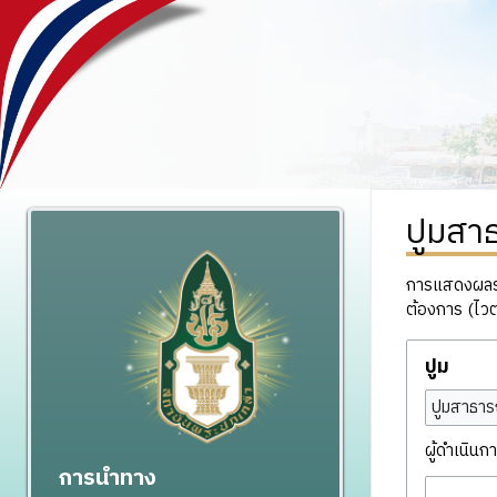
ปูมสา
การแสดงผลรวม
ต้องการ (ไวต
ปูม
ปูมสาธาร
ผู้ดำเนินกา
การนำทาง