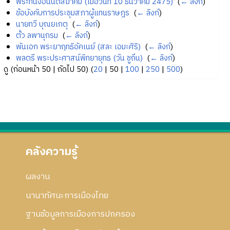
พระที่นั่งอนันตสมาคม (เมื่อวันที่ 10 ธันวาคม 2475)
‎
(
← ลิงก์
)
ข้อบังคับการประชุมสภาผู้แทนราษฎร
‎
(
← ลิงก์
)
นายทวี บุณยเกตุ
‎
(
← ลิงก์
)
ตั้ว ลพานุกรม
‎
(
← ลิงก์
)
พันเอก พระยาฤทธิอัคเนย์ (สละ เอมะศิริ)
‎
(
← ลิงก์
)
พลตรี พระประศาสน์พิทยายุทธ (วัน ชูถิ่น)
‎
(
← ลิงก์
)
ดู (
ก่อนหน้า 50
|
ถัดไป 50
) (
20
|
50
|
100
|
250
|
500
)
คลังความรู้
ผลงาน
นานาทัศนะการเมืองไทย
ฐานข้อมูลการเมืองการปกครอง