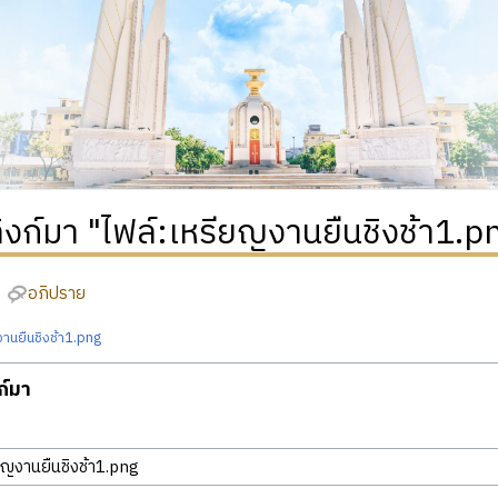
่ลิงก์มา "ไฟล์:เหรียญงานยืนชิงช้า1.p
อภิปราย
งานยืนชิงช้า1.png
งก์มา