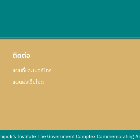
ติดต่อ
แผนที่และเบอร์โทร
แผนผังเว็บไซด์
dhipok's Institute The Government Complex Commemorating All