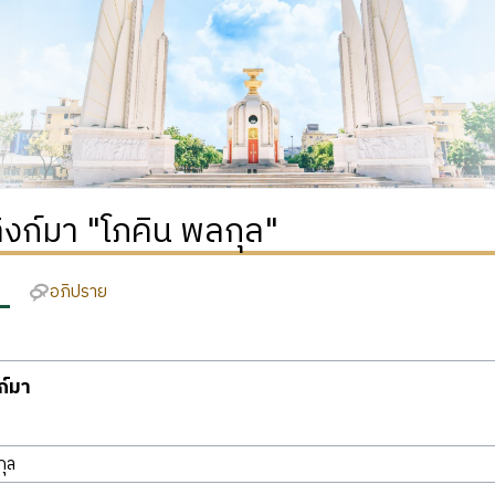
่ลิงก์มา "โภคิน พลกุล"
อภิปราย
งก์มา