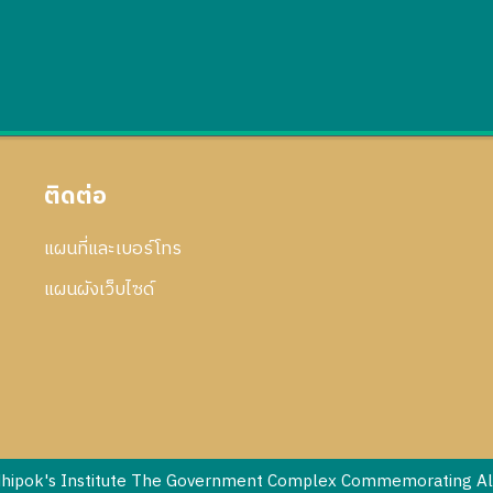
ติดต่อ
แผนที่และเบอร์โทร
แผนผังเว็บไซด์
dhipok's Institute The Government Complex Commemorating All