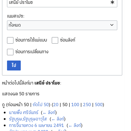
เนมสเปซ:
ทั้งหมด
ซ่อนการใช้แม่แบบ
ซ่อนลิงก์
ซ่อนการเปลี่ยนทาง
ไป
หน้าต่อไปนี้ลิงก์มา
เสนีย์ ปราโมช
:
แสดงผล 50 รายการ
ดู (
ก่อนหน้า 50
|
ถัดไป 50
) (
20
|
50
|
100
|
250
|
500
)
นายพึ่ง ศรีจันทร์
‎
(
← ลิงก์
)
รัฐบุรุษ,รัฐบุรุษอาวุโส
‎
(
← ลิงก์
)
การจี้นายควง 6 เมษายน 2491
‎
(
← ลิงก์
)